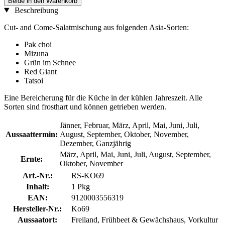
Beide in den Warenkorb
Beschreibung
Cut- and Come-Salatmischung aus folgenden Asia-Sorten:
Pak choi
Mizuna
Grün im Schnee
Red Giant
Tatsoi
Eine Bereicherung für die Küche in der kühlen Jahreszeit. Alle
Sorten sind frosthart und können getrieben werden.
Jänner, Februar, März, April, Mai, Juni, Juli,
Aussaattermin:
August, September, Oktober, November,
Dezember, Ganzjährig
März, April, Mai, Juni, Juli, August, September,
Ernte:
Oktober, November
Art.-Nr.:
RS-KO69
Inhalt:
1 Pkg
EAN:
9120003556319
Hersteller-Nr.:
Ko69
Aussaatort:
Freiland, Frühbeet & Gewächshaus, Vorkultur