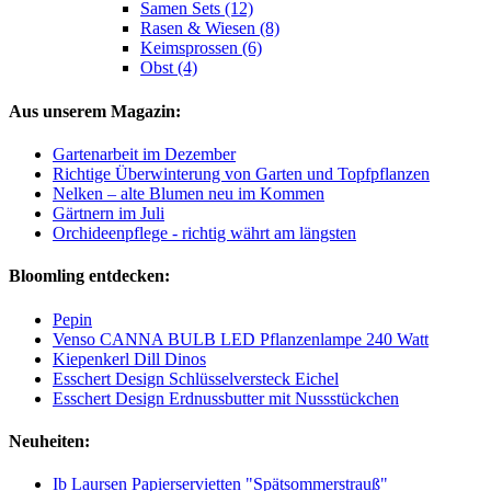
Samen Sets (12)
Rasen & Wiesen (8)
Keimsprossen (6)
Obst (4)
Aus unserem Magazin:
Gartenarbeit im Dezember
Richtige Überwinterung von Garten und Topfpflanzen
Nelken – alte Blumen neu im Kommen
Gärtnern im Juli
Orchideenpflege - richtig währt am längsten
Bloomling entdecken:
Pepin
Venso CANNA BULB LED Pflanzenlampe 240 Watt
Kiepenkerl Dill Dinos
Esschert Design Schlüsselversteck Eichel
Esschert Design Erdnussbutter mit Nussstückchen
Neuheiten:
Ib Laursen Papierservietten "Spätsommerstrauß"