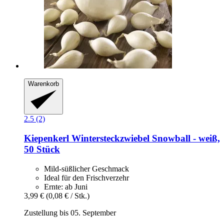
Warenkorb
2.5 (2)
Kiepenkerl
Wintersteckzwiebel Snowball -​ weiß,
50 Stück
Mild-süßlicher Geschmack
Ideal für den Frischverzehr
Ernte: ab Juni
3,99 €
(0,08 € / Stk.)
Zustellung bis 05. September