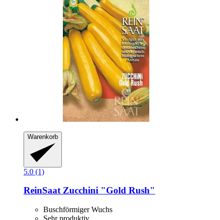
Warenkorb
5.0 (1)
ReinSaat
Zucchini "Gold Rush"
Buschförmiger Wuchs
Sehr produktiv