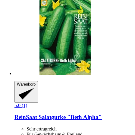
Warenkorb
5.0 (1)
ReinSaat
Salatgurke "Beth Alpha"
Sehr ertragreich
Für Gewächshaus & Freiland