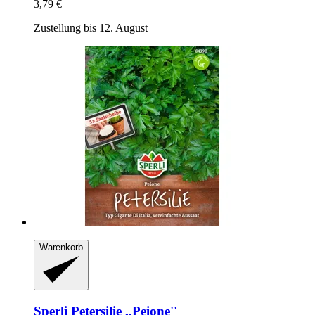
3,79 €
Zustellung bis 12. August
Warenkorb
Sperli
Petersilie ,,Peione''