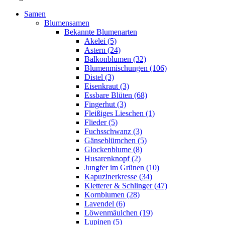
Samen
Blumensamen
Bekannte Blumenarten
Akelei (5)
Astern (24)
Balkonblumen (32)
Blumenmischungen (106)
Distel (3)
Eisenkraut (3)
Essbare Blüten (68)
Fingerhut (3)
Fleißiges Lieschen (1)
Flieder (5)
Fuchsschwanz (3)
Gänseblümchen (5)
Glockenblume (8)
Husarenknopf (2)
Jungfer im Grünen (10)
Kapuzinerkresse (34)
Kletterer & Schlinger (47)
Kornblumen (28)
Lavendel (6)
Löwenmäulchen (19)
Lupinen (5)