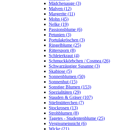
Mädchenauge (3)
Malven (12)
Margerite (11)
Mohn (45)
Nelke (19)
Passionsblume (6)
Petunien (3)
Portulakröschen (3)
Ringelblume (25)
Rittersporn (8)
Schleierkraut (4)
Schmuckkörbchen / Cosmea (26)
Schwarzäugige Susanne (3)
Skabiose (5)
Sonnenblumen (50)
Sonnenhut (15)
Sonstige Blumen (153)
Spezialitäten (29)
Stauden & Gräser (107)
Stiefmütterchen (7)
Stockrosen (13)
Strohblumen (8)
Tagetes - Studentenblume (25)
Vergissmeinnicht (6)
Wicke (21)