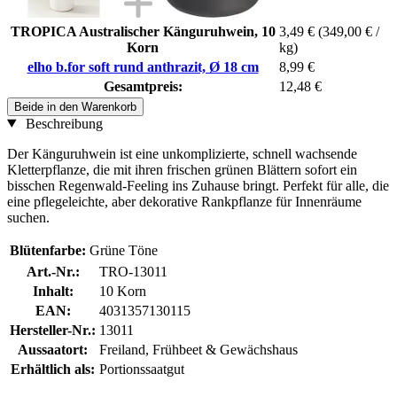
TROPICA Australischer Känguruhwein, 10
3,49 €
(349,00 € /
Korn
kg)
elho b.for soft rund anthrazit, Ø 18 cm
8,99 €
Gesamtpreis:
12,48 €
Beide in den Warenkorb
Beschreibung
Der Känguruhwein ist eine unkomplizierte, schnell wachsende
Kletterpflanze, die mit ihren frischen grünen Blättern sofort ein
bisschen Regenwald-Feeling ins Zuhause bringt. Perfekt für alle, die
eine pflegeleichte, aber dekorative Rankpflanze für Innenräume
suchen.
Blütenfarbe:
Grüne Töne
Art.-Nr.:
TRO-13011
Inhalt:
10 Korn
EAN:
4031357130115
Hersteller-Nr.:
13011
Aussaatort:
Freiland, Frühbeet & Gewächshaus
Erhältlich als:
Portionssaatgut