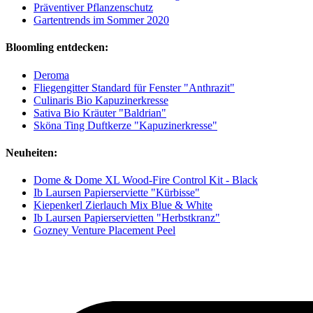
Präventiver Pflanzenschutz
Gartentrends im Sommer 2020
Bloomling entdecken:
Deroma
Fliegengitter Standard für Fenster "Anthrazit"
Culinaris Bio Kapuzinerkresse
Sativa Bio Kräuter "Baldrian"
Sköna Ting Duftkerze "Kapuzinerkresse"
Neuheiten:
Dome & Dome XL Wood-Fire Control Kit - Black
Ib Laursen Papierserviette "Kürbisse"
Kiepenkerl Zierlauch Mix Blue & White
Ib Laursen Papierservietten "Herbstkranz"
Gozney Venture Placement Peel