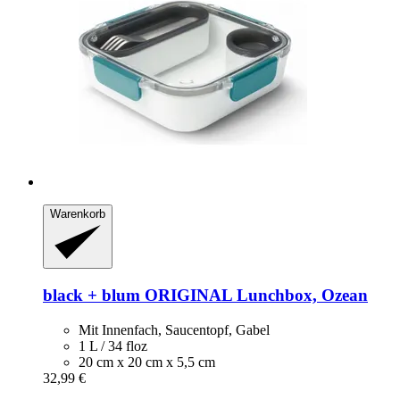
Warenkorb
black + blum
ORIGINAL Lunchbox, Ozean
Mit Innenfach, Saucentopf, Gabel
1 L / 34 floz
20 cm x 20 cm x 5,5 cm
32,99 €