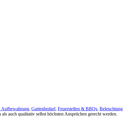
& Aufbewahrung
,
Gartenbedarf
,
Feuerstellen & BBQs
,
Beleuchtung
 als auch qualitativ selbst höchsten Ansprüchen gerecht werden.