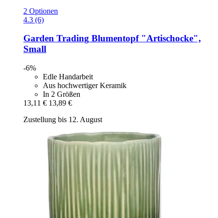
2 Optionen
4.3 (6)
Garden Trading
Blumentopf "Artischocke",
Small
-6%
Edle Handarbeit
Aus hochwertiger Keramik
In 2 Größen
13,11 €
13,89 €
Zustellung bis 12. August