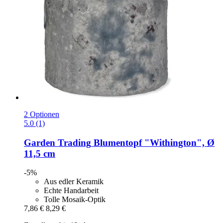
2 Optionen
5.0 (1)
Garden Trading
Blumentopf "Withington", Ø
11,5 cm
-5%
Aus edler Keramik
Echte Handarbeit
Tolle Mosaik-Optik
7,86 €
8,29 €