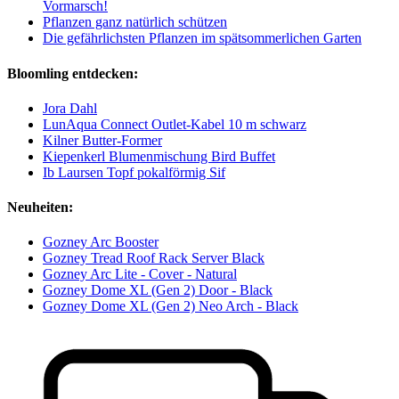
Vormarsch!
Pflanzen ganz natürlich schützen
Die gefährlichsten Pflanzen im spätsommerlichen Garten
Bloomling entdecken:
Jora Dahl
LunAqua Connect Outlet-Kabel 10 m schwarz
Kilner Butter-Former
Kiepenkerl Blumenmischung Bird Buffet
Ib Laursen Topf pokalförmig Sif
Neuheiten:
Gozney Arc Booster
Gozney Tread Roof Rack Server Black
Gozney Arc Lite - Cover - Natural
Gozney Dome XL (Gen 2) Door - Black
Gozney Dome XL (Gen 2) Neo Arch - Black