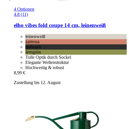
4 Optionen
4.8 (11)
elho
vibes fold coupe 14 cm, leinenweiß
leinenweiß
zartrosa
anthrazit
ferngrün
Tolle Optik durch Sockel
Elegante Wellenstruktur
Hochwertig & robust
8,99 €
Zustellung bis 12. August