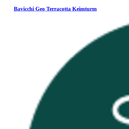
Bavicchi
Geo Terracotta Keimturm