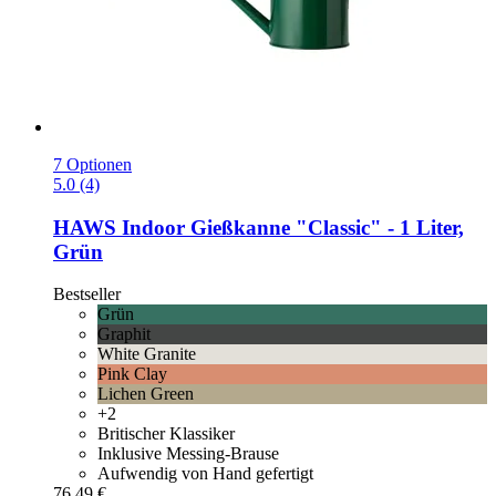
7 Optionen
5.0 (4)
HAWS
Indoor Gießkanne "Classic" -​ 1 Liter,
Grün
Bestseller
Grün
Graphit
White Granite
Pink Clay
Lichen Green
+2
Britischer Klassiker
Inklusive Messing-Brause
Aufwendig von Hand gefertigt
76,49 €