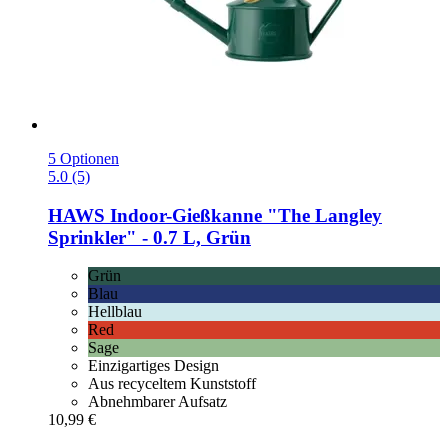
5 Optionen
5.0 (5)
HAWS
Indoor-​Gießkanne "The Langley
Sprinkler" -​ 0.7 L, Grün
Grün
Blau
Hellblau
Red
Sage
Einzigartiges Design
Aus recyceltem Kunststoff
Abnehmbarer Aufsatz
10,99 €