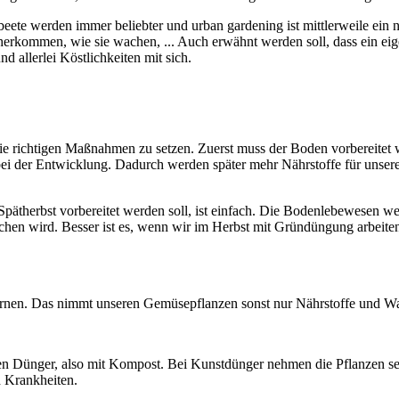
ete werden immer beliebter und urban gardening ist mittlerweile ein 
erkommen, wie sie wachen, ... Auch erwähnt werden soll, dass ein eige
d allerlei Köstlichkeiten mit sich.
 die richtigen Maßnahmen zu setzen. Zuerst muss der Boden vorbereitet
ei der Entwicklung. Dadurch werden später mehr Nährstoffe für unser
pätherbst vorbereitet werden soll, ist einfach. Die Bodenlebewesen we
hen wird. Besser ist es, wenn wir im Herbst mit Gründüngung arbeiten.
rnen. Das nimmt unseren Gemüsepflanzen sonst nur Nährstoffe und Was
 Dünger, also mit Kompost. Bei Kunstdünger nehmen die Pflanzen sehr 
d Krankheiten.