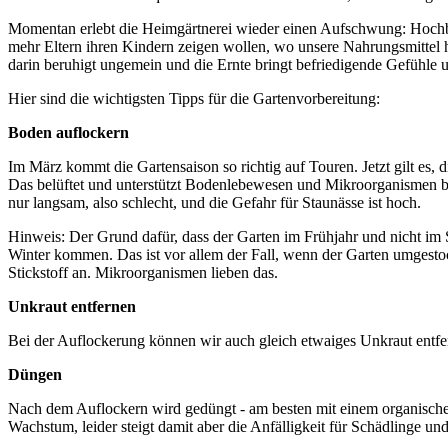
Momentan erlebt die Heimgärtnerei wieder einen Aufschwung: Hochbe
mehr Eltern ihren Kindern zeigen wollen, wo unsere Nahrungsmittel h
darin beruhigt ungemein und die Ernte bringt befriedigende Gefühle un
Hier sind die wichtigsten Tipps für die Gartenvorbereitung:
Boden auflockern
Im März kommt die Gartensaison so richtig auf Touren. Jetzt gilt es,
Das belüftet und unterstützt Bodenlebewesen und Mikroorganismen b
nur langsam, also schlecht, und die Gefahr für Staunässe ist hoch.
Hinweis: Der Grund dafür, dass der Garten im Frühjahr und nicht im S
Winter kommen. Das ist vor allem der Fall, wenn der Garten umgestoc
Stickstoff an. Mikroorganismen lieben das.
Unkraut entfernen
Bei der Auflockerung können wir auch gleich etwaiges Unkraut entfe
Düngen
Nach dem Auflockern wird gedüngt - am besten mit einem organischen
Wachstum, leider steigt damit aber die Anfälligkeit für Schädlinge un