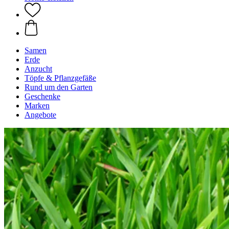
Samen
Erde
Anzucht
Töpfe & Pflanzgefäße
Rund um den Garten
Geschenke
Marken
Angebote