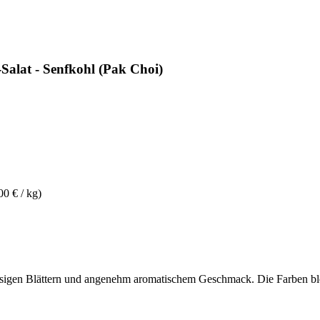
alat - Senfkohl (Pak Choi)
00 € / kg)
 blasigen Blättern und angenehm aromatischem Geschmack. Die Farben b