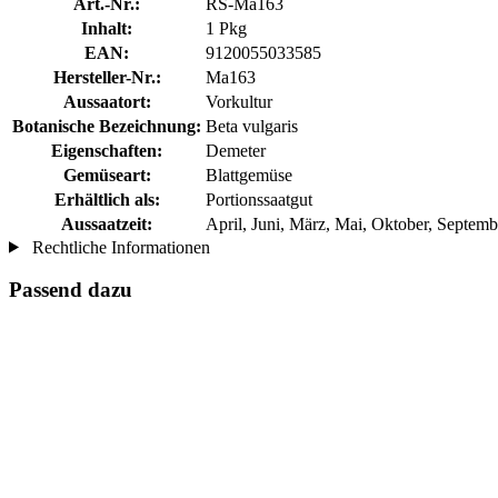
Art.-Nr.:
RS-Ma163
Inhalt:
1 Pkg
EAN:
9120055033585
Hersteller-Nr.:
Ma163
Aussaatort:
Vorkultur
Botanische Bezeichnung:
Beta vulgaris
Eigenschaften:
Demeter
Gemüseart:
Blattgemüse
Erhältlich als:
Portionssaatgut
Aussaatzeit:
April, Juni, März, Mai, Oktober, Septemb
Rechtliche Informationen
Passend dazu