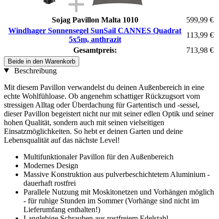
Sojag Pavillon Malta 1010
599,99 €
Windhager Sonnensegel SunSail CANNES Quadrat
113,99 €
5x5m, anthrazit
Gesamtpreis:
713,98 €
Beide in den Warenkorb
Beschreibung
Mit diesem Pavillon verwandelst du deinen Außenbereich in eine
echte Wohlfühloase. Ob angenehm schattiger Rückzugsort vom
stressigen Alltag oder Überdachung für Gartentisch und -sessel,
dieser Pavillon begeistert nicht nur mit seiner edlen Optik und seiner
hohen Qualität, sondern auch mit seinen vielseitigen
Einsatzmöglichkeiten. So hebt er deinen Garten und deine
Lebensqualität auf das nächste Level!
Multifunktionaler Pavillon für den Außenbereich
Modernes Design
Massive Konstruktion aus pulverbeschichtetem Aluminium -
dauerhaft rostfrei
Parallele Nutzung mit Moskitonetzen und Vorhängen möglich
- für ruhige Stunden im Sommer (Vorhänge sind nicht im
Lieferumfang enthalten!)
Langlebige Schrauben aus rostfreiem Edelstahl