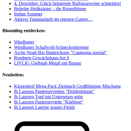
4. Dezember: Glück bringende Barbarazweige schneiden!
Beliebte Heilkräuter – die Ringelblume
Indian Summer
Aktiver Traumurlaub im eigenen Garten…
Bloomling entdecken:
Windhager
Windhager Schafwoll-Schneckenbremse
Arche Noah Bio Blattzichorie "Catalogna spezial"
Romberg Gewächshaus-Set S
LIVLIG Gießstab Metall mit Brause
Neuheiten:
Kiepenkerl Mega-Pack Zierlauch Großblumige Mischung
Ib Laursen Papierservietten "Doldenblume"
Ib Laursen Topf mit Untersetzer grün
Ib Laursen Papierserviette "Kürbisse"
Ib Laursen Laterne graues Finish