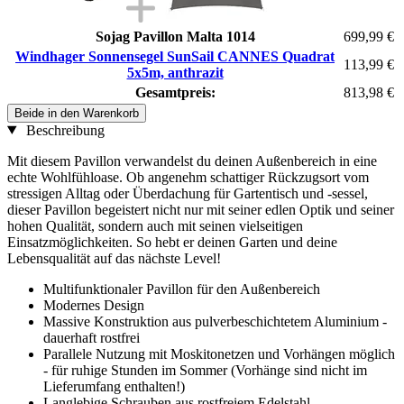
Sojag Pavillon Malta 1014
699,99 €
Windhager Sonnensegel SunSail CANNES Quadrat
113,99 €
5x5m, anthrazit
Gesamtpreis:
813,98 €
Beide in den Warenkorb
Beschreibung
Mit diesem Pavillon verwandelst du deinen Außenbereich in eine
echte Wohlfühloase. Ob angenehm schattiger Rückzugsort vom
stressigen Alltag oder Überdachung für Gartentisch und -sessel,
dieser Pavillon begeistert nicht nur mit seiner edlen Optik und seiner
hohen Qualität, sondern auch mit seinen vielseitigen
Einsatzmöglichkeiten. So hebt er deinen Garten und deine
Lebensqualität auf das nächste Level!
Multifunktionaler Pavillon für den Außenbereich
Modernes Design
Massive Konstruktion aus pulverbeschichtetem Aluminium -
dauerhaft rostfrei
Parallele Nutzung mit Moskitonetzen und Vorhängen möglich
- für ruhige Stunden im Sommer (Vorhänge sind nicht im
Lieferumfang enthalten!)
Langlebige Schrauben aus rostfreiem Edelstahl