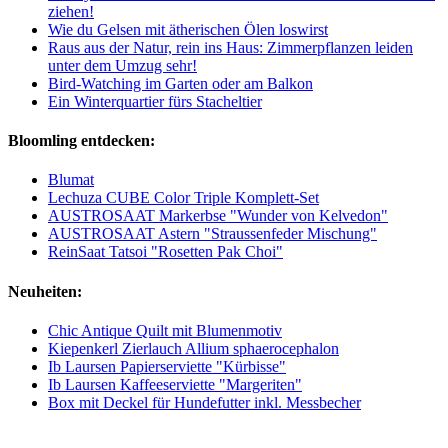
ziehen!
Wie du Gelsen mit ätherischen Ölen loswirst
Raus aus der Natur, rein ins Haus: Zimmerpflanzen leiden
unter dem Umzug sehr!
Bird-Watching im Garten oder am Balkon
Ein Winterquartier fürs Stacheltier
Bloomling entdecken:
Blumat
Lechuza CUBE Color Triple Komplett-Set
AUSTROSAAT Markerbse "Wunder von Kelvedon"
AUSTROSAAT Astern "Straussenfeder Mischung"
ReinSaat Tatsoi "Rosetten Pak Choi"
Neuheiten:
Chic Antique Quilt mit Blumenmotiv
Kiepenkerl Zierlauch Allium sphaerocephalon
Ib Laursen Papierserviette "Kürbisse"
Ib Laursen Kaffeeserviette "Margeriten"
Box mit Deckel für Hundefutter inkl. Messbecher