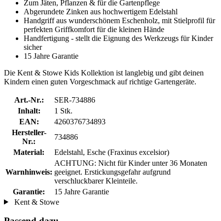
Zum Jäten, Pflanzen & für die Gartenpflege
Abgerundete Zinken aus hochwertigem Edelstahl
Handgriff aus wunderschönem Eschenholz, mit Stielprofil für
perfekten Griffkomfort für die kleinen Hände
Handfertigung - stellt die Eignung des Werkzeugs für Kinder
sicher
15 Jahre Garantie
Die Kent & Stowe Kids Kollektion ist langlebig und gibt deinen
Kindern einen guten Vorgeschmack auf richtige Gartengeräte.
Art.-Nr.:
SER-734886
Inhalt:
1 Stk.
EAN:
4260376734893
Hersteller-
734886
Nr.:
Material:
Edelstahl, Esche (Fraxinus excelsior)
ACHTUNG: Nicht für Kinder unter 36 Monaten
Warnhinweis:
geeignet. Erstickungsgefahr aufgrund
verschluckbarer Kleinteile.
Garantie:
15 Jahre Garantie
Kent & Stowe
Passend dazu